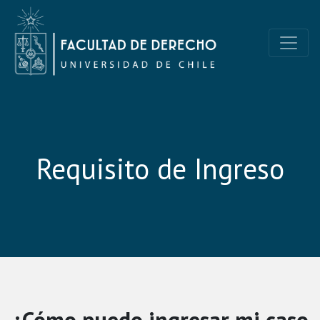
Skip
to
content
Clínica Jurídica UChile
Clínica Jurídica de la Facultad de Derecho de la Universidad de C
Requisito de Ingreso