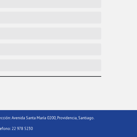
ección: Avenida Santa María 0200, Providencia, Santiago.
efono: 22 978 5230