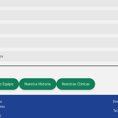
tos
o Equipo
Nuestra Historia
Nuestras Clínicas
co
Dir
nto
Tel
í