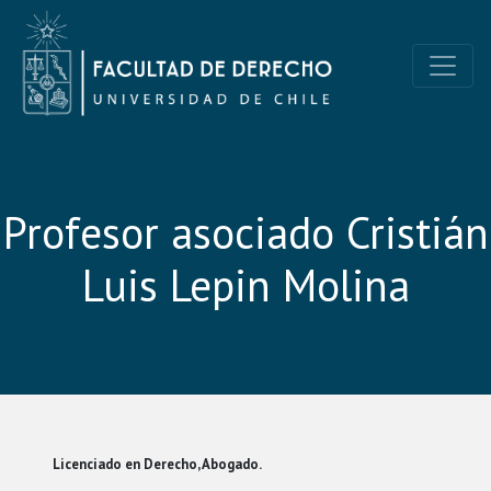
Skip
to
content
Clínica Jurídica UChile
Clínica Jurídica de la Facultad de Derecho de la Universidad de C
Profesor asociado Cristián
Luis Lepin Molina
Licenciado en Derecho, Abogado.